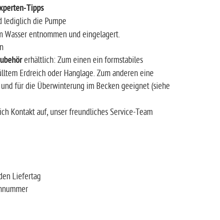
xperten-Tipps
d lediglich die Pumpe
m Wasser entnommen und eingelagert.
en
ubehör
erhältlich: Zum einen ein formstabiles
ülltem Erdreich oder Hanglage. Zum anderen eine
g
und für die Überwinterung im Becken geeignet
(siehe
ch Kontakt auf, unser freundliches Service-Team
ante
iert den Liefertag
 Telefonnummer