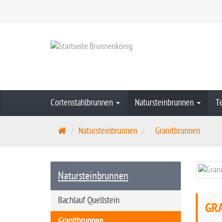
Cortenstahlbrunnen
Natursteinbrunnen
T
S
Natursteinbrunnen
Granitbrunnen
t
a
r
Natursteinbrunnen
t
s
Bachlauf Quellstein
GR
e
i
Granitbrunnen