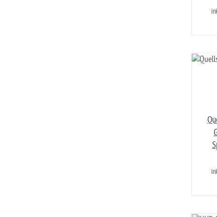
in
Qu
G
S
in