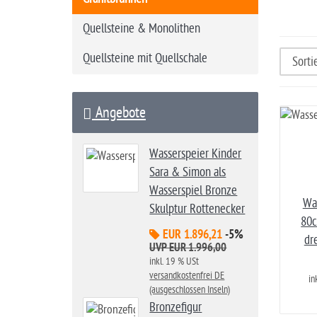
t
Quellsteine & Monolithen
e
Quellsteine mit Quellschale
Angebote
Wasserspeier Kinder
Sara & Simon als
Wasserspiel Bronze
Was
Skulptur Rottenecker
80c
EUR 1.896,21
-5%
dr
UVP EUR 1.996,00
inkl. 19 % USt
versandkostenfrei DE
in
(ausgeschlossen Inseln)
Bronzefigur