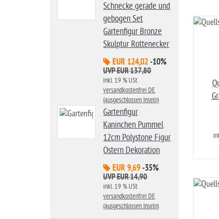
Schnecke gerade und
gebogen Set
Gartenfigur Bronze
Skulptur Rottenecker
EUR 124,02
-10%
UVP EUR 137,80
inkl. 19 % USt
Qu
versandkostenfrei DE
Gr
(ausgeschlossen Inseln)
Gartenfigur
Kaninchen Pummel
in
12cm Polystone Figur
Ostern Dekoration
EUR 9,69
-35%
UVP EUR 14,90
inkl. 19 % USt
versandkostenfrei DE
(ausgeschlossen Inseln)