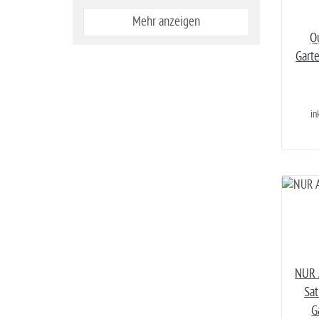
Mehr anzeigen
Qu
Gart
in
NUR 
Sat
G