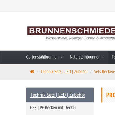
Cortenstahlbrunnen
Natursteinbrunnen
T
S
Technik Sets | LED | Zubehör
Sets Becke
t
a
r
PRO
Technik Sets | LED | Zubehör
t
s
GFK | PE Becken mit Deckel
e