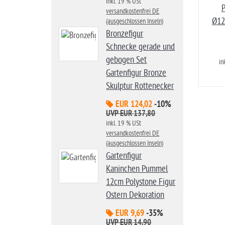
inkl. 19 % USt
P
versandkostenfrei DE
Ø12
(ausgeschlossen Inseln)
Bronzefigur
Schnecke gerade und
gebogen Set
in
Gartenfigur Bronze
Skulptur Rottenecker
EUR 124,02
-10%
UVP EUR 137,80
inkl. 19 % USt
versandkostenfrei DE
(ausgeschlossen Inseln)
Gartenfigur
Kaninchen Pummel
12cm Polystone Figur
Ostern Dekoration
EUR 9,69
-35%
UVP EUR 14,90