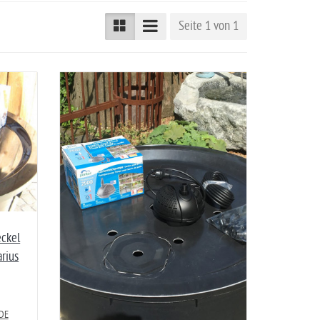
Seite 1 von 1
eckel
rius
 DE