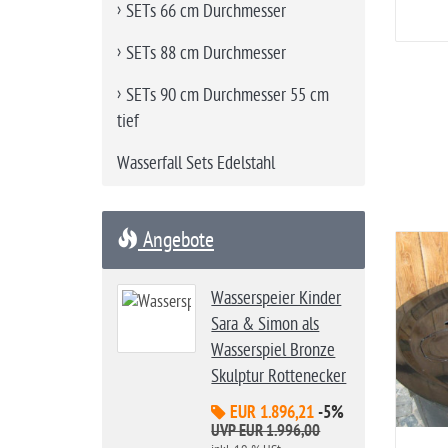
SETs 66 cm Durchmesser
SETs 88 cm Durchmesser
SETs 90 cm Durchmesser 55 cm
tief
Wasserfall Sets Edelstahl
Angebote
Wasserspeier Kinder
Sara & Simon als
Wasserspiel Bronze
Skulptur Rottenecker
EUR 1.896,21
-5%
UVP EUR 1.996,00