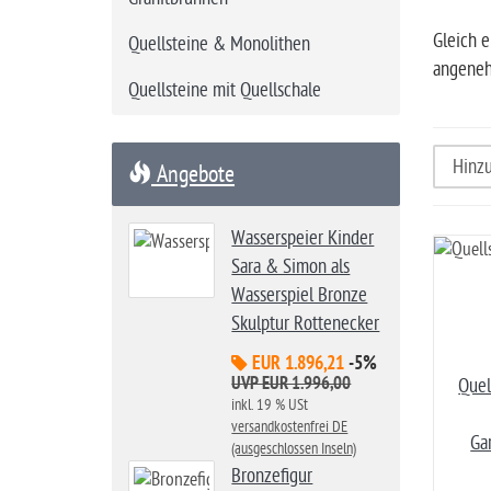
t
Gleich e
Quellsteine & Monolithen
e
angeneh
Quellsteine mit Quellschale
Angebote
Wasserspeier Kinder
Sara & Simon als
Wasserspiel Bronze
Skulptur Rottenecker
EUR 1.896,21
-5%
UVP EUR 1.996,00
Quel
inkl. 19 % USt
versandkostenfrei DE
Ga
(ausgeschlossen Inseln)
Bronzefigur