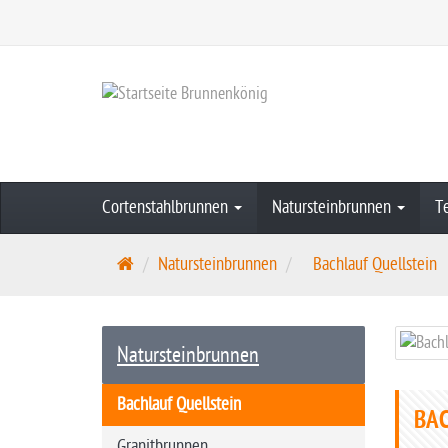
Cortenstahlbrunnen
Natursteinbrunnen
T
S
Natursteinbrunnen
Bachlauf Quellstein
t
a
r
Natursteinbrunnen
t
s
Bachlauf Quellstein
BAC
e
i
Granitbrunnen