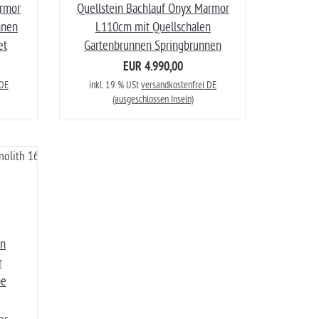
armor
Quellstein Bachlauf Onyx Marmor
nnen
L110cm mit Quellschalen
et
Gartenbrunnen Springbrunnen
EUR 4.990,00
 DE
inkl. 19 % USt
versandkostenfrei DE
(ausgeschlossen Inseln)
in
r
pe