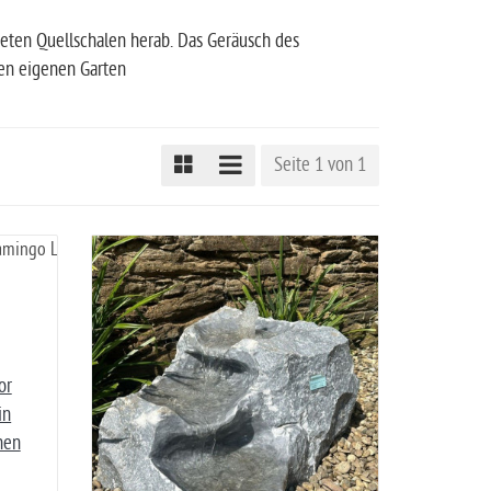
teten Quellschalen herab. Das Geräusch des
en eigenen Garten
Seite 1 von 1
or
in
nen