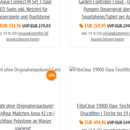
Aqua Connect M Set 3 Oase
Garden Controller Cloud - 
ED Spots inkl. Netzteil für
Pumpen Steuergerät übe
sserspiele und Quellsteine
Smartphone/Tablet per A
EUR 251,96
EUR 269,95
UVP EUR 279,95
UVP EUR 299
kl. 19 % USt
versandkostenfrei DE
inkl. 19 % USt
versandkostenfrei
(ausgeschlossen Inseln)
(ausgeschlossen Inseln)
-10%
ahl ohne Originalverpackung!
FiltoClear 19000 Oase Teichf
enfigur Mädchen Anna 42 cm |
Druckfilter | Teiche bis 19
chfigur Polystone an Wasser
EUR 494,96
UVP EUR 549
spielend