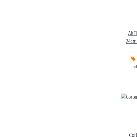
AKTI
24cm 
in
Cor