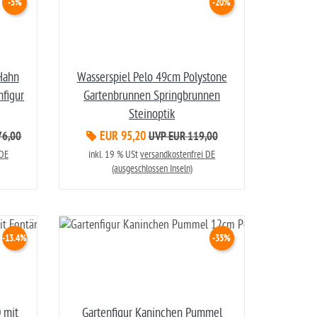
-5%
-20%
Hahn
Wasserspiel Pelo 49cm Polystone
nfigur
Gartenbrunnen Springbrunnen
Steinoptik
EUR 95,20
76,00
UVP EUR 119,00
 DE
inkl. 19 % USt
versandkostenfrei DE
(ausgeschlossen Inseln)
-13.4%
-35%
 mit
Gartenfigur Kaninchen Pummel