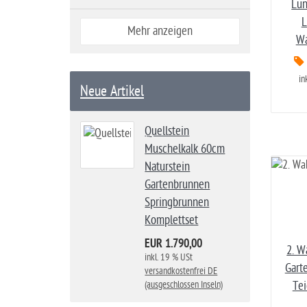
Lun
L
Mehr anzeigen
Wa
in
Neue Artikel
Quellstein
Muschelkalk 60cm
Naturstein
Gartenbrunnen
Springbrunnen
Komplettset
EUR 1.790,00
2. W
inkl. 19 % USt
Gart
versandkostenfrei DE
(ausgeschlossen Inseln)
Tei