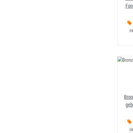
Fon
in
Bron
geb
in