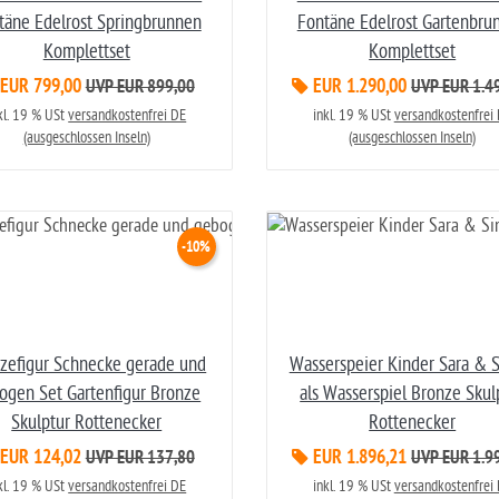
täne Edelrost Springbrunnen
Fontäne Edelrost Gartenbru
Komplettset
Komplettset
EUR 799,00
EUR 1.290,00
UVP EUR 899,00
UVP EUR 1.4
kl. 19 % USt
versandkostenfrei DE
inkl. 19 % USt
versandkostenfrei
(ausgeschlossen Inseln)
(ausgeschlossen Inseln)
-10%
zefigur Schnecke gerade und
Wasserspeier Kinder Sara & 
ogen Set Gartenfigur Bronze
als Wasserspiel Bronze Skul
Skulptur Rottenecker
Rottenecker
EUR 124,02
EUR 1.896,21
UVP EUR 137,80
UVP EUR 1.9
kl. 19 % USt
versandkostenfrei DE
inkl. 19 % USt
versandkostenfrei