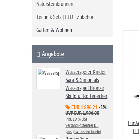
i
Natursteinbrunnen
t
Technik Sets | LED | Zubehör
e
Garten & Wohnen
Angebote
Wasserspeier Kinder
Sara & Simon als
Wasserspiel Bronze
Skulptur Rottenecker
EUR 1.896,21
-5%
UVP EUR 1.996,00
inkl. 19 % USt
LunAq
versandkostenfrei DE
LE
(ausgeschlossen Inseln)