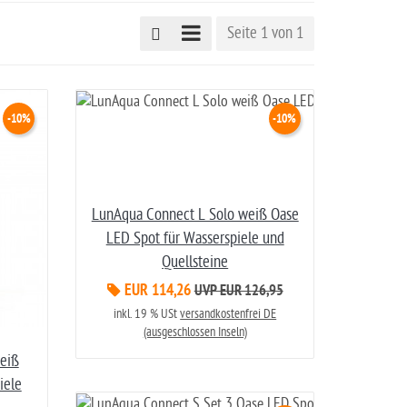
Seite 1 von 1
-10%
-10%
LunAqua Connect L Solo weiß Oase
LED Spot für Wasserspiele und
Quellsteine
EUR 114,26
UVP EUR 126,95
inkl. 19 % USt
versandkostenfrei DE
(ausgeschlossen Inseln)
eiß
iele