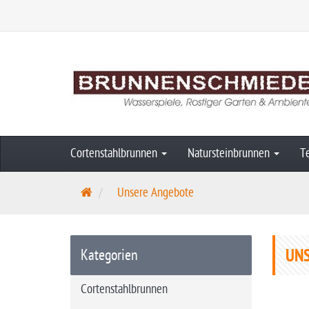
Cortenstahlbrunnen
Natursteinbrunnen
T
S
Unsere Angebote
t
a
r
UN
Kategorien
t
s
Cortenstahlbrunnen
e