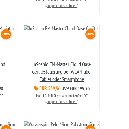
 DE
inkl. 19 % USt
versandkostenfrei DE
(ausgeschlossen Inseln)
-10%
-10%
end
InScenio FM-Master Cloud Oase
r
Gerätesteuerung per WLAN über
Tablet oder Smartphone
EUR 539,96
90
UVP EUR 599,95
 DE
inkl. 19 % USt
versandkostenfrei DE
(ausgeschlossen Inseln)