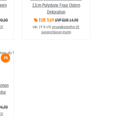
nnen
12cm Polystone Figur Ostern
Dekoration
EUR 9,69
90,00
UVP EUR 14,90
 DE
inkl. 19 % USt
versandkostenfrei DE
(ausgeschlossen Inseln)
-5%
Simon
ptur
96,00
 DE