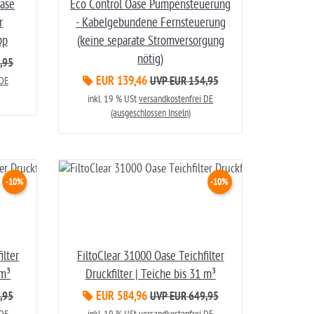
Oase
Eco Control Oase Pumpensteuerung
r
- Kabelgebundene Fernsteuerung
pp
(keine separate Stromversorgung
nötig)
,95
EUR 139,46
 DE
UVP EUR 154,95
inkl. 19 % USt
versandkostenfrei DE
(ausgeschlossen Inseln)
-10%
-10%
ilter
FiltoClear 31000 Oase Teichfilter
 m³
Druckfilter | Teiche bis 31 m³
EUR 584,96
,95
UVP EUR 649,95