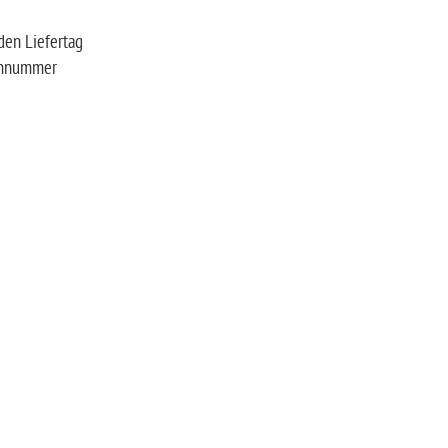
nte
ert den Liefertag
fonnummer