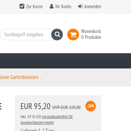
Zur Kasse
Ihr Konto
Anmelden
Warenkorb
Suchen
0 Produkte
tone Gartenbrunnen ...
E
EUR 95,20
-20%
UVP EUR 119,00
inkl. 19 % USt
versandkostenfrei DE
(ausgeschlossen Inseln)
Lieferzeit 1-2 Tage