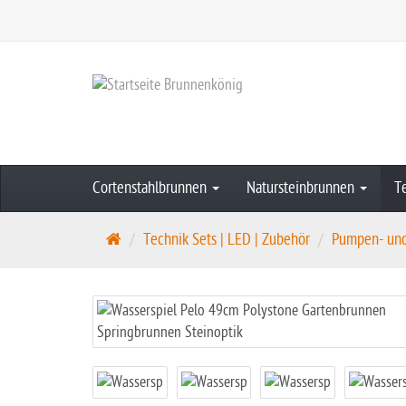
Cortenstahlbrunnen
Natursteinbrunnen
T
S
Technik Sets | LED | Zubehör
Pumpen- und 
t
a
r
t
s
e
i