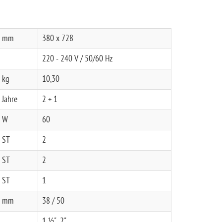
mm
380 x 728
220 - 240 V / 50/60 Hz
kg
10,30
Jahre
2 + 1
W
60
ST
2
ST
2
ST
1
mm
38 / 50
1 ½", 2"