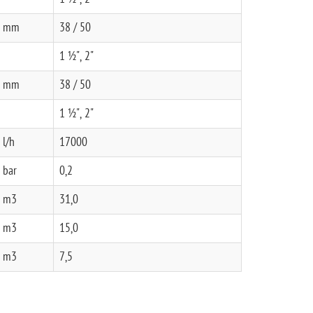
mm
38 / 50
1 ½", 2"
mm
38 / 50
1 ½", 2"
l/h
17000
bar
0,2
m3
31,0
m3
15,0
m3
7,5