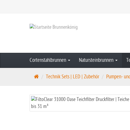
Cortenstahlbrunnen
Natursteinbrunnen
T
S
Technik Sets | LED | Zubehör
Pumpen- und 
t
a
r
t
s
e
i