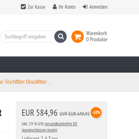
Zur Kasse
Ihr Konto
Anmelden
Warenkorb
Suchen
0 Produkte
 Teichfilter Druckfilter ...
R
EUR 584,96
-10%
UVP EUR 649,95
inkl. 19 % USt
versandkostenfrei DE
(ausgeschlossen Inseln)
Lieferzeit 2-4 Tage