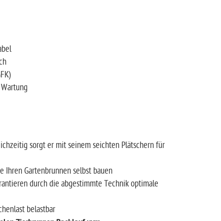
abel
ich
GFK)
d Wartung
ichzeitig sorgt er mit seinem seichten Plätschern für
ie Ihren Gartenbrunnen selbst bauen
rantieren durch die abgestimmte Technik optimale
chenlast belastbar